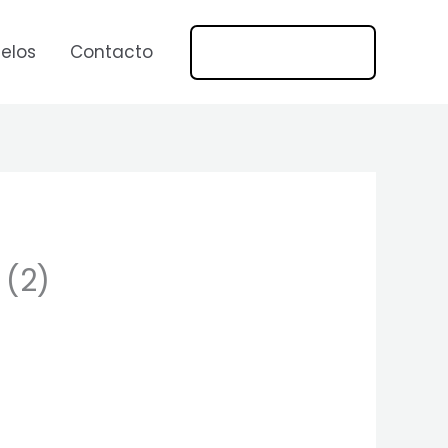
669 269 1275
elos
Contacto
 (2)