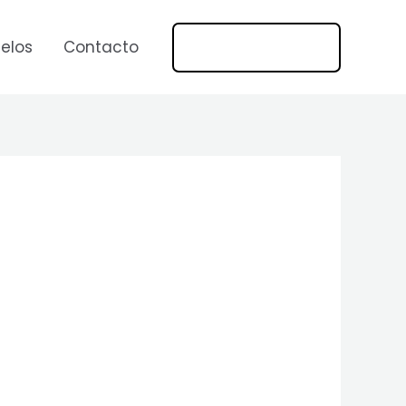
669 269 1275
elos
Contacto