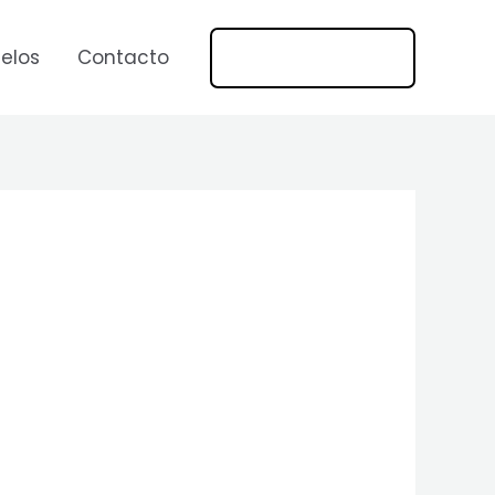
669 269 1275
elos
Contacto