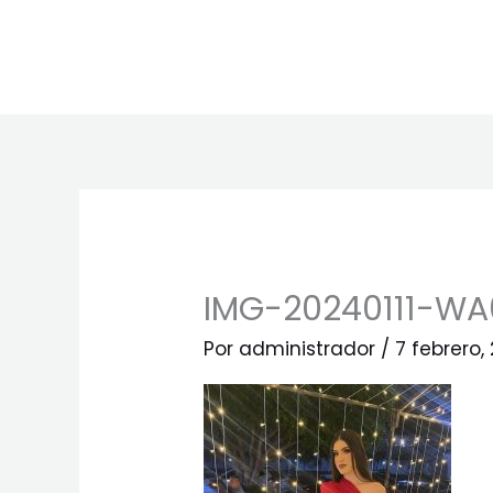
Ir
al
contenido
IMG-20240111-W
Por
administrador
/
7 febrero,