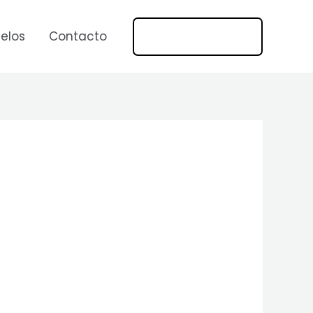
669 269 1275
elos
Contacto