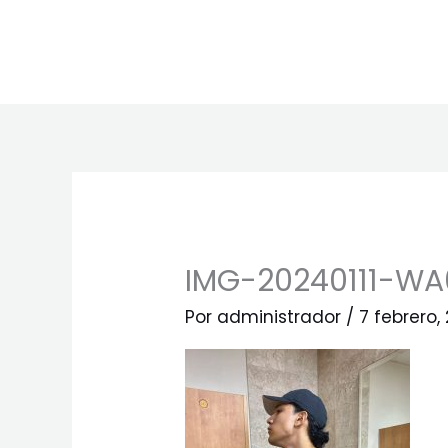
Ir
al
contenido
IMG-20240111-WA
Por
administrador
/
7 febrero,